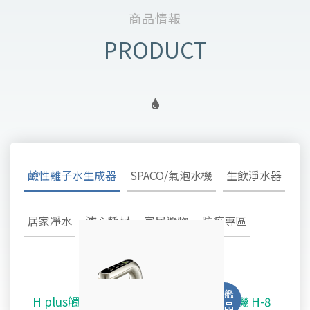
商品情報
鹼性離子水生成器
SPACO/氣泡水機
生飲淨水器
居家凈水
濾心耗材
家居選物
防疫專區
H plus觸控廚下型-鹼性離子水雙溫飲水機 H-8
SPACO 觸控櫥下型-氣泡水冰溫熱飲水機 X-3
淨水御守 - 安心生飲淨水器 OMAMORI - 2SF
TW-308及TW-H1專用主體濾心TA-1100
鹼性離子水超酸水生成器TYH-202
不鏽鋼全戶式除氯系統 TYS-200
好心機律動健康椅 M1 Vita