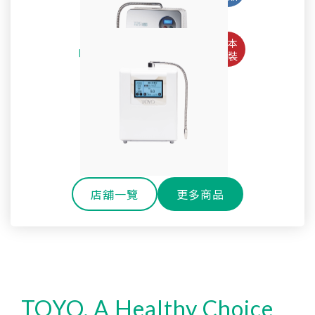
Pro
淨水御守-全效能生飲淨水器 OMAMORI-2PF
TW-508專用主體濾心TA-1200
鹼性離子水生成器TYH-71GS
全戶式軟水系統 TYR-250
SteriLe日本速特靈
耐高溫玻璃冷水壺
SPACO 觸控櫥下型-雙溫飲水機 P-3 Pro
Super Water mini次氯酸水生成器
全戶式淨軟水除氯系統 TYR-450S
戶外休閒環保雙層玻璃水瓶
淨水御守-全效能御守濾心
還元水素水生成器TW-H1
櫥下型雙溫熱飲機 H-301
SPACO 櫥下型-RO直輸淨水器 R1 (800G)
OMAMORI-JC
店舖一覽
更多商品
TOYO, A Healthy Choice