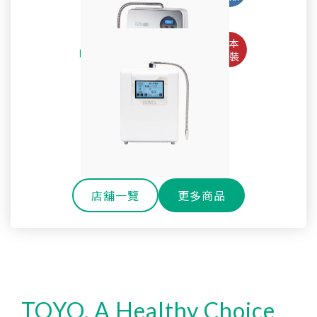
Pro
淨水御守-全效能生飲淨水器 OMAMORI-2PF
TW-508專用主體濾心TA-1200
鹼性離子水生成器TYH-71GS
全戶式軟水系統 TYR-250
SteriLe日本速特靈
耐高溫玻璃冷水壺
SPACO 觸控櫥下型-雙溫飲水機 P-3 Pro
Super Water mini次氯酸水生成器
全戶式淨軟水除氯系統 TYR-450S
戶外休閒環保雙層玻璃水瓶
淨水御守-全效能御守濾心
還元水素水生成器TW-H1
櫥下型雙溫熱飲機 H-301
SPACO 櫥下型-RO直輸淨水器 R1 (800G)
OMAMORI-JC
店舖一覽
更多商品
TOYO, A Healthy Choice