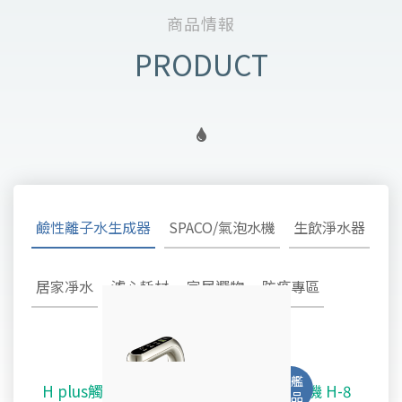
商品情報
鹼性離子水生成器
SPACO/氣泡水機
生飲淨水器
居家凈水
濾心耗材
家居選物
防疫專區
H plus觸控廚下型-鹼性離子水雙溫飲水機 H-8
SPACO 觸控櫥下型-氣泡水冰溫熱飲水機 X-3
淨水御守 - 安心生飲淨水器 OMAMORI - 2SF
TW-308及TW-H1專用主體濾心TA-1100
鹼性離子水超酸水生成器TYH-202
不鏽鋼全戶式除氯系統 TYS-200
好心機律動健康椅 M1 Vita